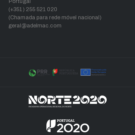
Portugal
(+351) 255 521 020
(Chamada para rede móvel nacional)
geral@adelmac.com