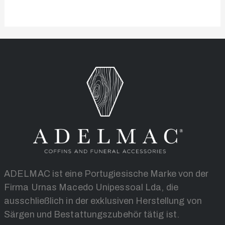
ADELMAC ist eine Portugiesische Marke von der
Firma Urnas Macedo Unipessoal Lda, die
ausschließlich in der exklusiven Herstellung von
Särgen und Bestattungszubehör tätig ist.